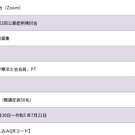
会（Zoom）
第1回公募症例検討会
題募集
学療法士会会員，PT
（聴講定員50名）
月30日～令和5 年7月21日
し込みQRコード】