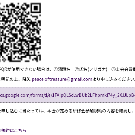
よびQRが使用できない場合は、①演題名 ②氏名(フリガナ) ③士会会
を明記の上、降矢
peace.of.treasure@gmail.com
より申し込みください
docs.google.com/forms/d/e/1FAIpQLScLwBUb2LFhpmkI74y_2XJJLp
を申し込むに当たっては、本会が定める研修会参加規約の内容を確認し
加規約はこちら