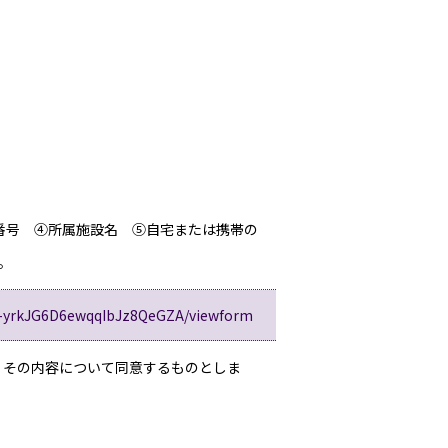
員番号 ④所属施設名 ⑤自宅または携帯の
。
B-yrkJG6D6ewqqIbJz8QeGZA/viewform
、その内容について同意するものとしま