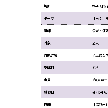
場所
Web 研修
テーマ
【再掲】
講師
演者・演
対象
会員
対象詳細
埼玉県理
受講料
無料
定員
3演題募集
締切日
令和5年6
詳細
【演題申