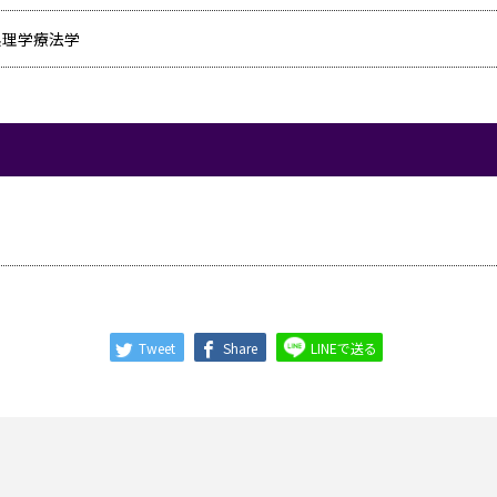
経系理学療法学
Tweet
Share
LINEで送る