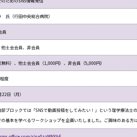
のためのSNS情報発信
明歩 氏（行田中央総合病院）
会員
、他士会会員、非会員
無料）、他士会会員（1,000円）、非会員（5,000円）
名程度
月22日（月）
南部ブロックでは「SNSで動画投稿をしてみたい！」という理学療法士の
での基本を学べるワークショップを企画いたしました。ご興味のある方
orms.office.com/r/pa0zzMNXbE