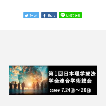
Tweet
Share
LINEで送る