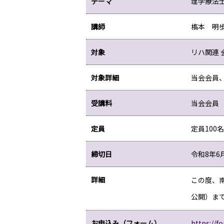
テーマ
理学療法士
講師
𣘺本 
対象
リハ関連 
対象詳細
当会会員
受講料
当会会員（
定員
定員100
締切日
令和8年6
詳細
この度、
公開）ま
お申込み（フォーム）
https://f