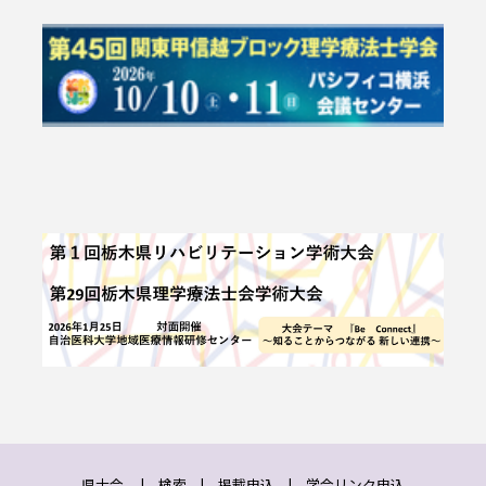
県士会
|
検索
|
掲載申込
|
学会リンク申込