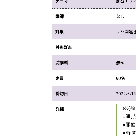
テーマ
熊谷エリ
講師
なし
対象
リハ関連 
対象詳細
受講料
無料
定員
60名
締切日
2022/6/14
詳細
18
●開催日
●時 間