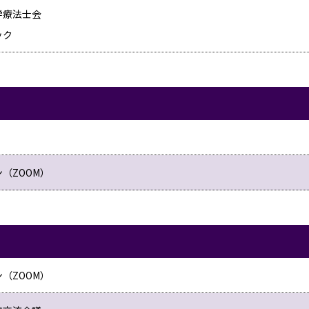
学療法士会
ック
（ZOOM）
（ZOOM）