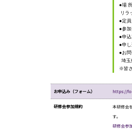
●場 
 リ
●定員
●参加
●申し込
●お問
  埼玉
※皆
お申込み（フォーム）
https://
研修会参加規約
本研修会
す。
研修会参