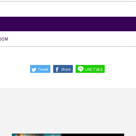
OM
Tweet
Share
LINEで送る