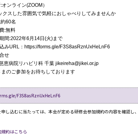
所:オンライン(ZOOM） 
ラックスした雰囲気で気軽におしゃべりしてみませんか
:約60名
費:無料
みURL：https://forms.gle/F3S8asRznUxHeLnF6
合せ

慈恵病院リハビリ科 千葉 jikeireha@jikei.or.jp
さまのご参加をお待ちしております
forms.gle/F3S8asRznUxHeLnF6
を申し込むに当たっては、本会が定める研修会参加規約の内容を確認し
加規約はこちら