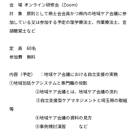
会 場 オンライン研修会（Zoom）
対 象 原則として県士会会員かつ県内の地域ケア会議に参
加している又は参加する予定の理学療法士、作業療法士、言
語聴覚士など
定 員 60名
参加費 無料
内容（予定） ：地域ケア会議における自立支援の実務
①地域包括ケアシステムと専門職の役割
②地域ケア会議とは、地域ケア会議の流れ
③自立支援型ケアマネジメントと埼玉県の取組
等
④地域ケア会議の資料の見方
⑤事例検討演習 など