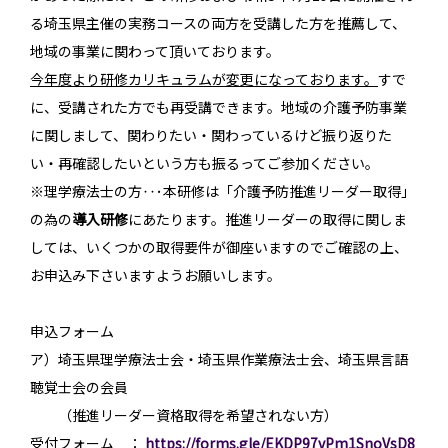
る埼玉県主催の実務コースの両方を受講した方を推薦して、
地域の事業に関わって頂いております。
今年度より研修カリキュラムが変更になっております。
すで
に、受講された方でも再受講できます。地域の介護予防事業
に関しまして、関わりたい・関わっているけど振り返りた
い・再確認したいという方も振るってご参加ください。
※理学療法士の方‥･本研修は「介護予防推進リーダー取得」
の為の
導入研修
にあたります。推進リーダーの取得に関しま
しては、いくつかの取得要件が御座いますのでご確認の上、
お申込み下さいますようお願いします。
申込フォーム
ア）埼玉県理学療法士会・埼玉県作業療法士会、埼玉県言語
聴覚士会の会員
（推進リーダー資格取得を希望されない方）
受付フォーム ：
https://forms.gle/EKDP97vPm1SnoVsD8