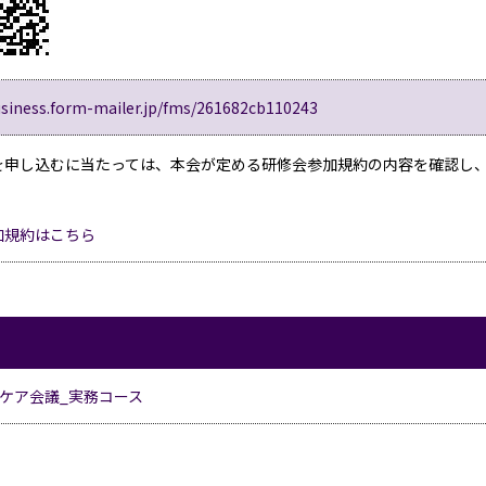
usiness.form-mailer.jp/fms/261682cb110243
を申し込むに当たっては、本会が定める研修会参加規約の内容を確認し
加規約はこちら
域ケア会議_実務コース