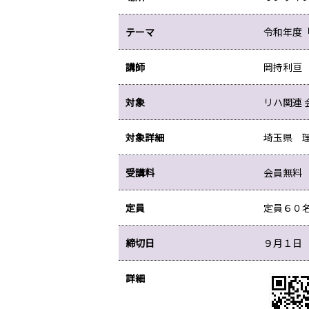
テーマ
令和年度
講師
岡持利亘
対象
リハ関連 
対象詳細
埼玉県 
受講料
会員無料
定員
定員６０
締切日
９月１日
詳細