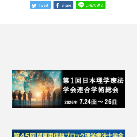
Tweet
Share
LINEで送る