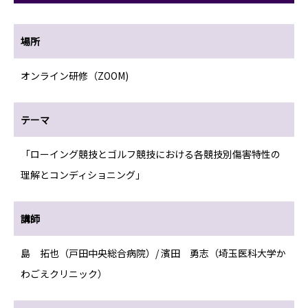
場所
オンライン研修（ZOOM)
テーマ
「ローイング競技とゴルフ競技における各競技別傷害特性の
理解とコンディショニング」
講師
島 拓也（戸田中央総合病院）/ 濱田 勇志（埼玉医科大学か
わごえクリニック）