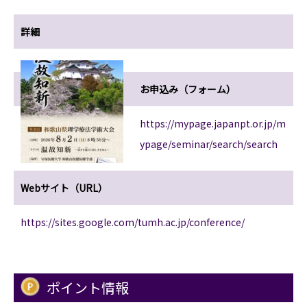
詳細
お申込み（フォーム）
https://mypage.japanpt.or.jp/m
ypage/seminar/search/search
Webサイト（URL）
https://sites.google.com/tumh.ac.jp/conference/
ポイント情報