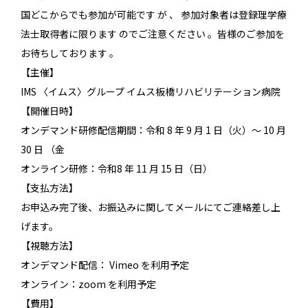
国どこからでも参加が可能です が 、 参加対象者は登録理学療
法士取得者に限ります のでご注意ください 。皆様のご参加を
お待ちしております 。
【主催】
IMS 〈イムス〉グループ イムス板橋リハビリテーション病院
【開催日時】
オンデマンド研修配信期間：令和 8 年 9 月 1 日（火）～ 10 月
30 日 （金
オンライン研修：令和8 年 11 月 15 日（日）
【支払方法】
お申込み完了後、お振込みに関してメールにてご連絡差し上
げます。
【視聴方法】
オンデマンド配信： Vimeo を利用予定
オンライン：zoom を利用予定
【費用】