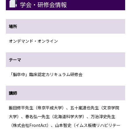
学会・研修会情報
場所
オンデマンド・オンライン
テーマ
「脳卒中」臨床認定カリキュラム研修会
講師
飯田修平先生（帝京平成大学）、五十嵐達也先生（文京学院
大学）、春名弘一先生（北海道科学大学）、万治淳史先生
（株式会社FrontAct）、山本智史（イムス板橋リハビリテー