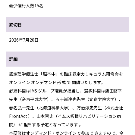
最少催行人数15名
締切日
2026年7月20日
詳細
認定理学療法士「脳卒中」の臨床認定カリキュラム研修会を
オンライン オンデマンド 形式 で 開講いたします。
必須科目はIMS グループ職員が担当し、選択科目は飯田修平
先生（帝京平成大学）、五十嵐達也先生（文京学院大学）、
春名弘一先生（北海道科学大学）、万治淳史先生（株式会社
FrontAct ）、山本智史（イムス板橋リハビリテーション病
院） が 担当する予定となっています 。
本研修はオンデマンド・オンラインで参加で きますので、全