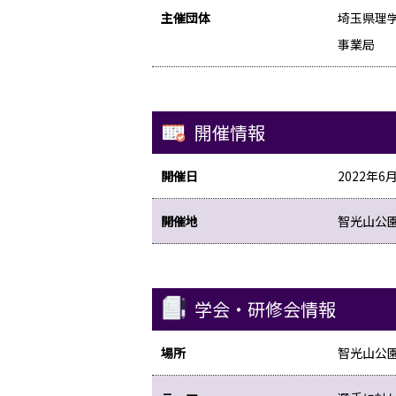
主催団体
埼玉県理
事業局
開催情報
開催日
2022年6
開催地
智光山公
学会・研修会情報
場所
智光山公