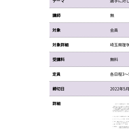
テーマ
選手に対
講師
無
対象
会員
対象詳細
埼玉県理
受講料
無料
定員
各日程3～
締切日
2022年5
詳細