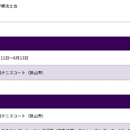
学療法士会
月11日～6月13日
園テニスコート（狭山市）
園テニスコート（狭山市）