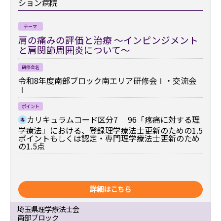
ション病院
テーマ
肩の痛みの評価と治療 ～インピンジメント
と肩関節周囲炎について～
研修会名
令和8年度南部ブロック南エリア研修会Ⅰ・交流会
Ⅰ
ポイント
カリキュラムコード区分7 96「疼痛に対する理
専
学療法」における、登録理学療法士更新のための1.5
ポイントもしくは認定・専門理学療法士更新のため
の1.5点
詳細はこちら
埼玉県理学療法士会
南部ブロック