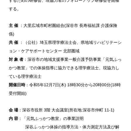
するための研修会、現協力者のフォローアップ研修会を開催
する。
主 催
：大里広域市町村圏組合(深谷市 長寿福祉課 介護保険
係)
共 催
：（公社）埼玉県理学療法士会、県地域リハビリテーシ
ョン・ケアサポートセンター 北部圏域
対 象 者
：深谷市の地域支援事業一般介護予防事業「元気ふっ
かつ教室」での体操指導に協力できる理学療法士、現協力し
ている理学療法士
開催日時
：令和5年12月7日(木) 18時30分から20時00分(18時
受付開始)
会 場
：深谷市役所 3階 大会議室(所在地:深谷市仲町 11-1)
内 容
：「元気ふっかつ教室」の事業説明
深谷ふっかつ体操の指導方法・体力測定方法及び解