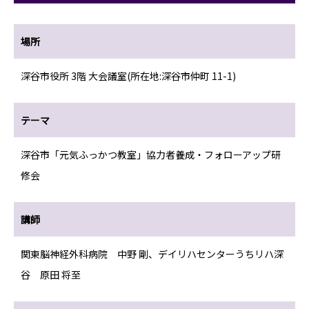
場所
深谷市役所 3階 大会議室(所在地:深谷市仲町 11-1)
テーマ
深谷市「元気ふっかつ教室」協力者養成・フォローアップ研
修会
講師
関東脳神経外科病院 中野 剛、デイリハセンターうちリハ深
谷 原田 将至