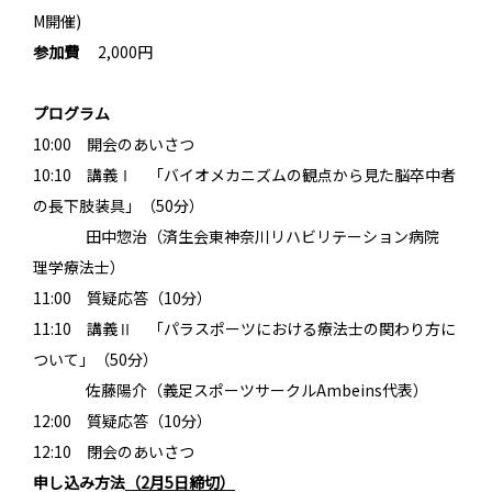
M開催)
参加費
2,000円
プログラム
10:00 開会のあいさつ
10:10 講義Ⅰ 「バイオメカニズムの観点から見た脳卒中者
の長下肢装具」（50分）
田中惣治（済生会東神奈川リハビリテーション病院
理学療法士）
11:00 質疑応答（10分）
11:10 講義Ⅱ 「パラスポーツにおける療法士の関わり方に
ついて」（50分）
佐藤陽介（義足スポーツサークルAmbeins代表）
12:00 質疑応答（10分）
12:10 閉会のあいさつ
申し込み方法
（
2
月
5
日締切）